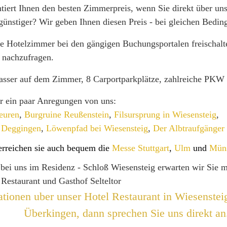
tiert Ihnen den besten Zimmerpreis, wenn Sie direkt über uns
ünstiger? Wir geben Ihnen diesen Preis - bei gleichen Bedin
ere Hotelzimmer bei den gängigen Buchungsportalen freischa
l nachzufragen.
sser auf dem Zimmer, 8 Carportparkplätze, zahlreiche PKW Pa
 ein paar Anregungen von uns:
euren
,
Burgruine Reußenstein
,
Filsursprung in Wiesensteig
,
n Deggingen
,
Löwenpfad bei Wiesensteig
,
Der Albtraufgänger
erreichen sie auch bequem die
Messe Stuttgart
,
Ulm
und
Mün
r bei uns im Residenz - Schloß Wiesensteig erwarten wir Sie 
 Restaurant und Gasthof Selteltor
tionen uber unser Hotel Restaurant in Wiesenstei
Überkingen, dann sprechen Sie uns direkt an