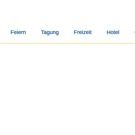
Deutsch
Deutsch
Englis
Englis
Feiern
Feiern
Tagung
Tagung
Freizeit
Freizeit
Hotel
Hotel